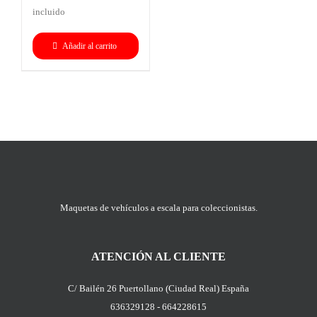
incluido
original
actual
era:
es:
Añadir al carrito
89,90€.
84,90€.
Maquetas de vehículos a escala para coleccionistas.
ATENCIÓN AL CLIENTE
C/ Bailén 26 Puertollano (Ciudad Real) España
636329128 - 664228615