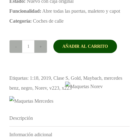
Estado:
Nuevo con caja original
Funcionalidad:
Abre todas las puertas, maletero y capot
Categoría:
Coches de calle
AÑADIR AL CARRITO
Mercedes
Maybach
S680
Etiquetas:
1:18
,
2019
,
Clase S
,
Gold
,
Maybach
,
mercedes
X223
benz
,
negro
,
Norev
,
v223
,
x223
4matic
2019
Black/Gold
Descripción
1:18
Norev
Información adicional