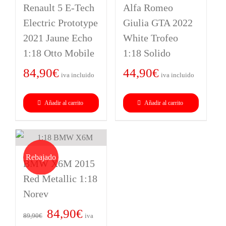
Renault 5 E-Tech
Alfa Romeo
Electric Prototype
Giulia GTA 2022
2021 Jaune Echo
White Trofeo
1:18 Otto Mobile
1:18 Solido
84,90
€
44,90
€
iva incluido
iva incluido
Añadir al carrito
Añadir al carrito
Rebajado
BMW X6M 2015
Red Metallic 1:18
Norev
El
El
84,90
€
89,90
€
iva
precio
precio