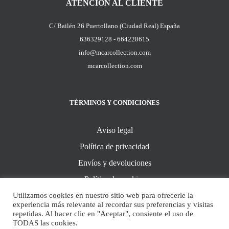
ATENCIÓN AL CLIENTE
C/ Bailén 26 Puertollano (Ciudad Real) España
636329128 - 664228615
info@mcarcollection.com
mcarcollection.com
TÉRMINOS Y CONDICIONES
Aviso legal
Política de privacidad
Envíos y devoluciones
Política de cookies
Utilizamos cookies en nuestro sitio web para ofrecerle la
experiencia más relevante al recordar sus preferencias y visitas
repetidas. Al hacer clic en "Aceptar", consiente el uso de
TODAS las cookies.
© Copyright 2021 -
2026 | Desarrollado por
Manilva Web