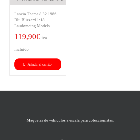
Lancia Thema 8.32 1986
Blu Blizzard 1:18
Laudoracing Models
119,90
€
iva
incluido
Añadir al carrito
Maquetas de vehículos a escala para coleccionistas.