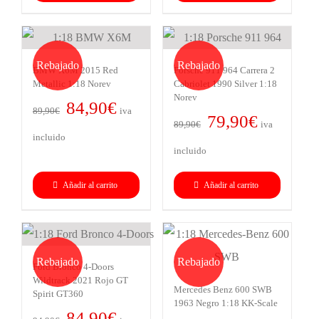
119,90€.
94,90€.
Rebajado
Rebajado
BMW X6M 2015 Red
Porsche 911 964 Carrera 2
Metallic 1:18 Norev
Cabriolet 1990 Silver 1:18
Norev
El
El
84,90
€
89,90
€
iva
El
El
79,90
€
precio
precio
89,90
€
iva
precio
precio
incluido
original
actual
incluido
original
actual
era:
es:
era:
es:
Añadir al carrito
89,90€.
84,90€.
Añadir al carrito
89,90€.
79,90€.
Rebajado
Rebajado
Ford Bronco 4-Doors
Wildtrack 2021 Rojo GT
Mercedes Benz 600 SWB
Spirit GT360
1963 Negro 1:18 KK-Scale
El
El
84,90
€