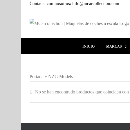
Contacte con nosotros: info@mcarcollection.com
Saltar
al
contenido
INICIO
MARCAS
Portada
»
NZG Models
No se han encontrado productos que coincidan con t